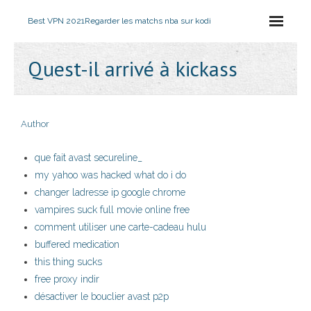
Best VPN 2021
Regarder les matchs nba sur kodi
Quest-il arrivé à kickass
Author
que fait avast secureline_
my yahoo was hacked what do i do
changer ladresse ip google chrome
vampires suck full movie online free
comment utiliser une carte-cadeau hulu
buffered medication
this thing sucks
free proxy indir
désactiver le bouclier avast p2p