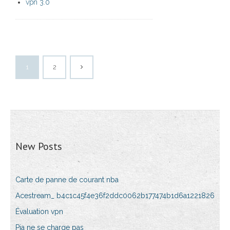
vpn 3.0
1
2
New Posts
Carte de panne de courant nba
Acestream_ b4c1c45f4e36f2ddc0062b177474b1d6a1221826
Évaluation vpn
Pia ne se charge pas