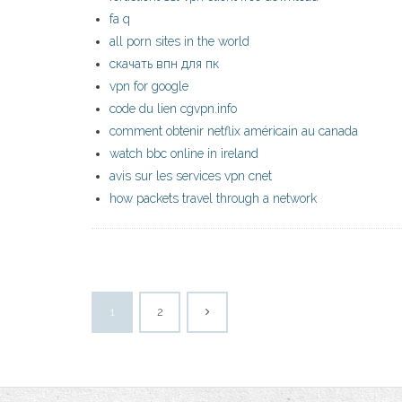
fa q
all porn sites in the world
скачать впн для пк
vpn for google
code du lien cgvpn.info
comment obtenir netflix américain au canada
watch bbc online in ireland
avis sur les services vpn cnet
how packets travel through a network
1
2