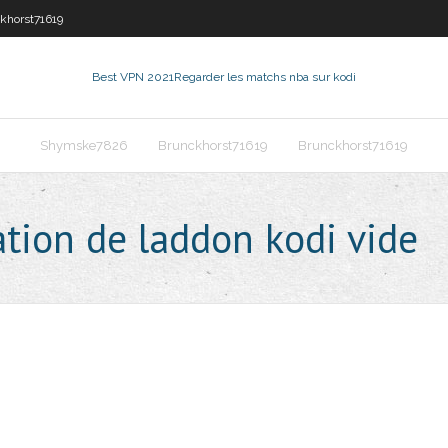
khorst71619
Best VPN 2021
Regarder les matchs nba sur kodi
Shymske7826
Brunckhorst71619
Brunckhorst71619
tion de laddon kodi vide