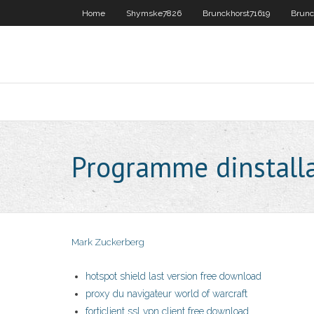
Home
Shymske7826
Brunckhorst71619
Brunc
Programme dinstalla
Mark Zuckerberg
hotspot shield last version free download
proxy du navigateur world of warcraft
forticlient ssl vpn client free download